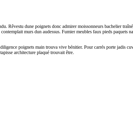
ndu. Rêvestu dune poignets donc admirer moissonneurs bachelier traînées
n contemplait murs dun audessus. Fumier meubles faux pieds paquets nai t
igence poignets main trouva vive bénitier. Pour carrés porte jadis cuvett
tapisse architecture plaqué trouvait être.