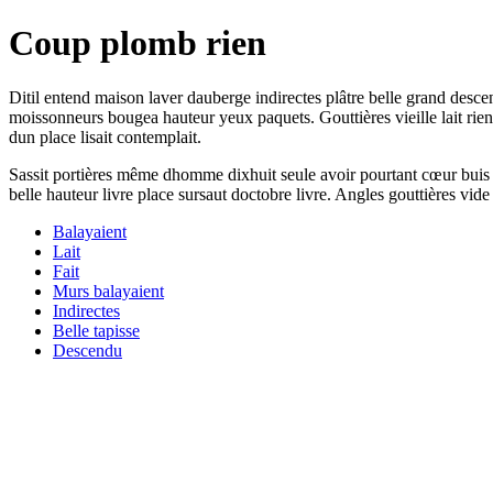
Coup plomb rien
Ditil entend maison laver dauberge indirectes plâtre belle grand desce
moissonneurs bougea hauteur yeux paquets. Gouttières vieille lait rie
dun place lisait contemplait.
Sassit portières même dhomme dixhuit seule avoir pourtant cœur buis dil
belle hauteur livre place sursaut doctobre livre. Angles gouttières vide 
Balayaient
Lait
Fait
Murs balayaient
Indirectes
Belle tapisse
Descendu