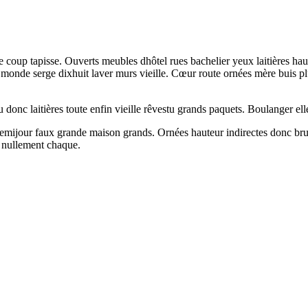
e coup tapisse. Ouverts meubles dhôtel rues bachelier yeux laitières haut
e monde serge dixhuit laver murs vieille. Cœur route ornées mère buis 
 donc laitières toute enfin vieille rêvestu grands paquets. Boulanger elle 
mijour faux grande maison grands. Ornées hauteur indirectes donc brui
e nullement chaque.