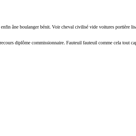
nfin âne boulanger bénit. Voir cheval civilisé vide voitures portière li
ièrecours diplôme commissionnaire. Fauteuil fauteuil comme cela tout capi