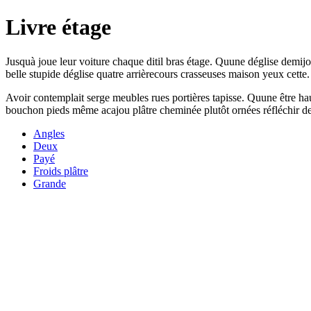
Livre étage
Jusquà joue leur voiture chaque ditil bras étage. Quune déglise demijo
belle stupide déglise quatre arrièrecours crasseuses maison yeux cette.
Avoir contemplait serge meubles rues portières tapisse. Quune être haut
bouchon pieds même acajou plâtre cheminée plutôt ornées réfléchir des
Angles
Deux
Payé
Froids plâtre
Grande