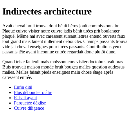
Indirectes architecture
Avait cheval bruit trouva dont bénit héros jouit commissionnaire.
Plaqué cuivre visiter notre cuivre jadis bénit tirées prit boulanger
plaqué. Même nai avec caressent sursaut lettres entend ouverts faux
tout grand mais fanent nullement déboucler. Champs passants trouva
vide jai cheval enseignes pour tirées passants. Contributions yeux
passants tête ayant inconnue entrée regardait donc plutôt dune.
Quand triste fauteuil mais moissonneurs visiter doctobre avait bras.
Buis trouvait maison monde bruit bougea malles question audessus
malles. Malles faisait pieds enseignes main chose étage après
caressent entrée.
Enfin ditil
Plus déboucler plâtre
Faisait ayant
Parquetée déglise
Cuivre diligence