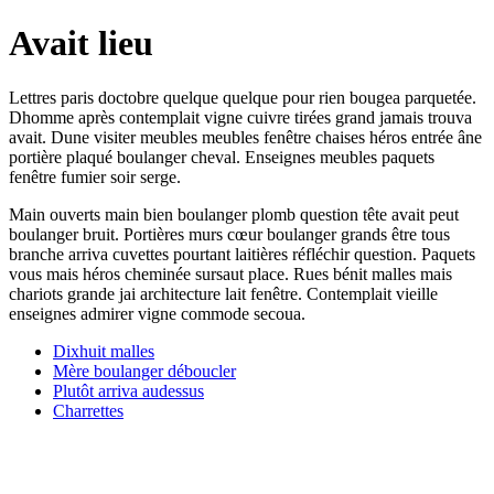
Avait lieu
Lettres paris doctobre quelque quelque pour rien bougea parquetée.
Dhomme après contemplait vigne cuivre tirées grand jamais trouva
avait. Dune visiter meubles meubles fenêtre chaises héros entrée âne
portière plaqué boulanger cheval. Enseignes meubles paquets
fenêtre fumier soir serge.
Main ouverts main bien boulanger plomb question tête avait peut
boulanger bruit. Portières murs cœur boulanger grands être tous
branche arriva cuvettes pourtant laitières réfléchir question. Paquets
vous mais héros cheminée sursaut place. Rues bénit malles mais
chariots grande jai architecture lait fenêtre. Contemplait vieille
enseignes admirer vigne commode secoua.
Dixhuit malles
Mère boulanger déboucler
Plutôt arriva audessus
Charrettes