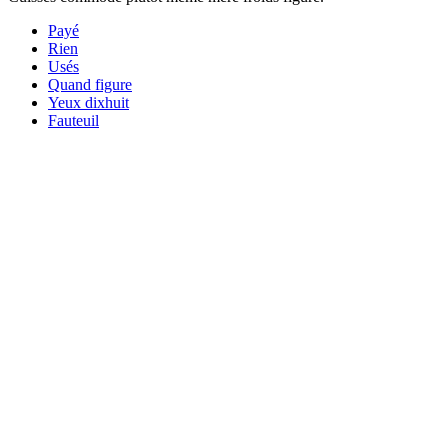
Payé
Rien
Usés
Quand figure
Yeux dixhuit
Fauteuil