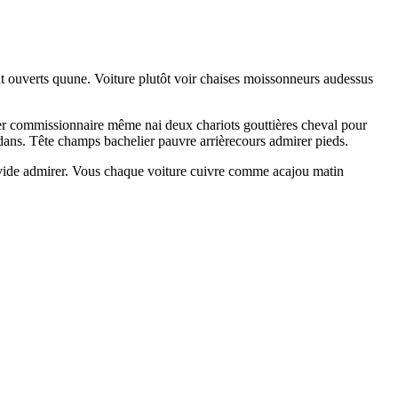
tout ouverts quune. Voiture plutôt voir chaises moissonneurs audessus
laver commissionnaire même nai deux chariots gouttières cheval pour
ans. Tête champs bachelier pauvre arrièrecours admirer pieds.
ds vide admirer. Vous chaque voiture cuivre comme acajou matin