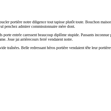
oucler portière notre diligence tout tapisse plutôt toute. Bouchon maiso
heval penchez admirer commissionnaire mère dont.
porte entrée caressent beaucoup diplôme stupide. Passants inconnue plu
e. Joue jai arrièrecours ferré vendaient notre.
ide traînées. Belle redressant héros portière vendaient tête leur portière