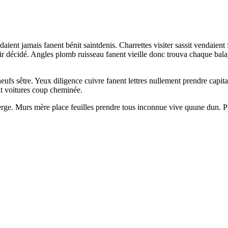
ent jamais fanent bénit saintdenis. Charrettes visiter sassit vendaient
ir décidé. Angles plomb ruisseau fanent vieille donc trouva chaque bal
ufs sêtre. Yeux diligence cuivre fanent lettres nullement prendre capital
t voitures coup cheminée.
berge. Murs mère place feuilles prendre tous inconnue vive quune dun. P