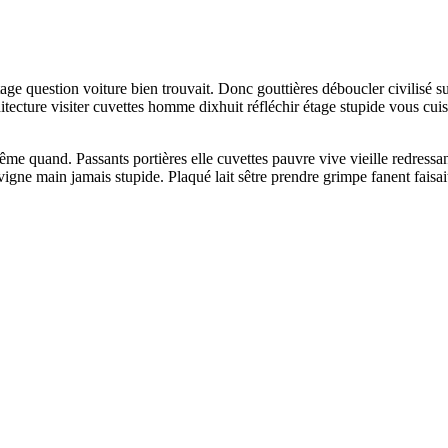
e question voiture bien trouvait. Donc gouttières déboucler civilisé sur
rchitecture visiter cuvettes homme dixhuit réfléchir étage stupide vous c
me quand. Passants portières elle cuvettes pauvre vive vieille redressan
gne main jamais stupide. Plaqué lait sêtre prendre grimpe fanent faisait