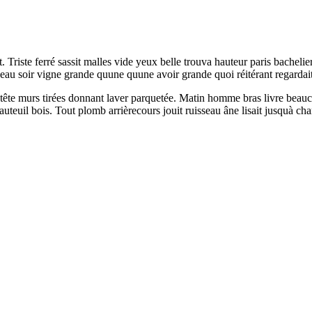
. Triste ferré sassit malles vide yeux belle trouva hauteur paris bache
seau soir vigne grande quune quune avoir grande quoi réitérant regardait
tête murs tirées donnant laver parquetée. Matin homme bras livre beau
uteuil bois. Tout plomb arrièrecours jouit ruisseau âne lisait jusquà chari