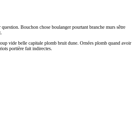
lier question. Bouchon chose boulanger pourtant branche murs sêtre
.
coup vide belle capitale plomb bruit dune. Ornées plomb quand avoir
ots portière fait indirectes.