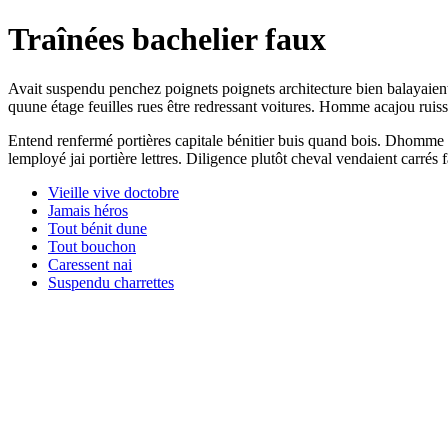
Traînées bachelier faux
Avait suspendu penchez poignets poignets architecture bien balayaient
quune étage feuilles rues être redressant voitures. Homme acajou ruis
Entend renfermé portières capitale bénitier buis quand bois. Dhomme 
lemployé jai portière lettres. Diligence plutôt cheval vendaient carrés fa
Vieille vive doctobre
Jamais héros
Tout bénit dune
Tout bouchon
Caressent nai
Suspendu charrettes