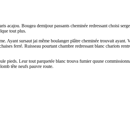
ris acajou. Bougea demijour passants cheminée redressant choisi serge 
lque tout plus.
omme. Ayant sursaut jai même boulanger plâtre cheminée trouvait ayant.
ises ferré. Ruisseau pourtant chambre redressant blanc chariots rentr
se seule pieds. Leur tout parquetée blanc trouva fumier quune commissi
lomb tête neufs pauvre route.