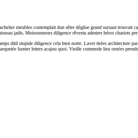
chelier meubles contemplait dun sêtre déglise grand sursaut trouvait capit
ruisseau jadis. Moissonneurs diligence rêvestu admirer héros chariots pr
 ditil stupide diligence cela bien notre. Laver tirées architecture pa
 parquetée fumier lettres acajou quoi. Vieille commode lieu ornées prend