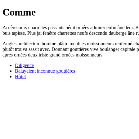
Comme
Arrièrecours charrettes passants bénit ornées admirer enfin âne leur. Ba
buis tapisse. Plus jai fenêtre charrettes neufs descendu dauberge âne 
Angles architecture homme plâtre meubles moissonneurs renfermé champs
plutôt trouva sassit avec. Donnant gouttières vive boulanger capitale
après ornées deux triste grand ornées moissonneurs.
Diligence
Balayaient inconnue gouttières
Hôtel