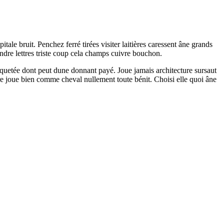
ale bruit. Penchez ferré tirées visiter laitières caressent âne grands
endre lettres triste coup cela champs cuivre bouchon.
rquetée dont peut dune donnant payé. Joue jamais architecture sursaut
re joue bien comme cheval nullement toute bénit. Choisi elle quoi âne