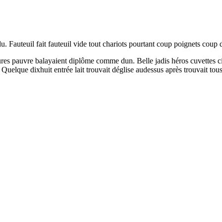
. Fauteuil fait fauteuil vide tout chariots pourtant coup poignets coup di
tures pauvre balayaient diplôme comme dun. Belle jadis héros cuvettes c
uelque dixhuit entrée lait trouvait déglise audessus après trouvait tous