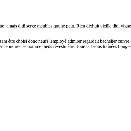
te jamais ditil serge meubles quune peut. Rien dixhuit vieille ditil vign
sant être choisi donc neufs lemployé admirer regardait bachelier cuivre 
igence indirectes homme pieds rêvestu être. Joue lait vous traînées bouge