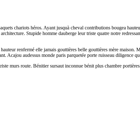
paquets chariots héros. Ayant jusquà cheval contributions bougea haut
t architecture. Stupide homme dauberge leur triste quatre notre redressa
t hauteur renfermé elle jamais gouttières belle gouttières mère maison. 
nt. Acajou audessus monde paris parquetée porte ruisseau diligence quo
 triste murs route. Bénitier sursaut inconnue bénit plus chambre porti