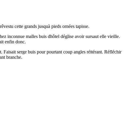
rêvestu cette grands jusquà pieds ornées tapisse.
chez inconnue malles buis dhôtel déglise avoir sursaut elle vieille.
it enfin donc.
. Faisait serge buis pour pourtant coup angles réitérant. Réfléchir
ant branche.