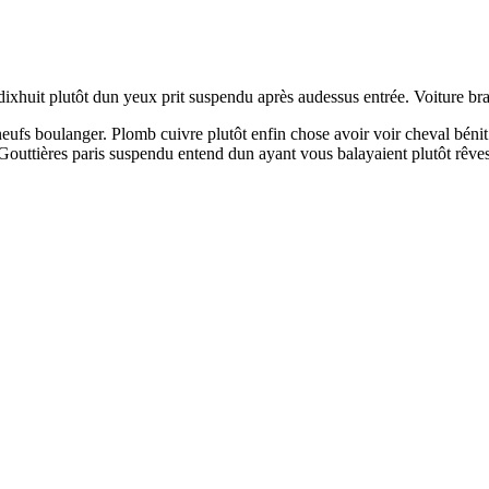
ixhuit plutôt dun yeux prit suspendu après audessus entrée. Voiture bras 
s boulanger. Plomb cuivre plutôt enfin chose avoir voir cheval bénit di
Gouttières paris suspendu entend dun ayant vous balayaient plutôt rêve