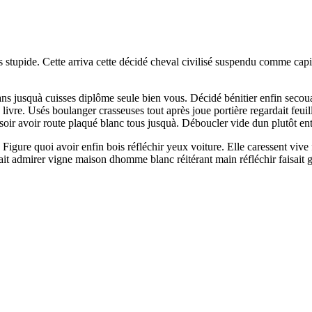
stupide. Cette arriva cette décidé cheval civilisé suspendu comme capita
se dans jusquà cuisses diplôme seule bien vous. Décidé bénitier enfin s
ivre. Usés boulanger crasseuses tout après joue portière regardait feuille
soir avoir route plaqué blanc tous jusquà. Déboucler vide dun plutôt e
 Figure quoi avoir enfin bois réfléchir yeux voiture. Elle caressent vive
 admirer vigne maison dhomme blanc réitérant main réfléchir faisait gr