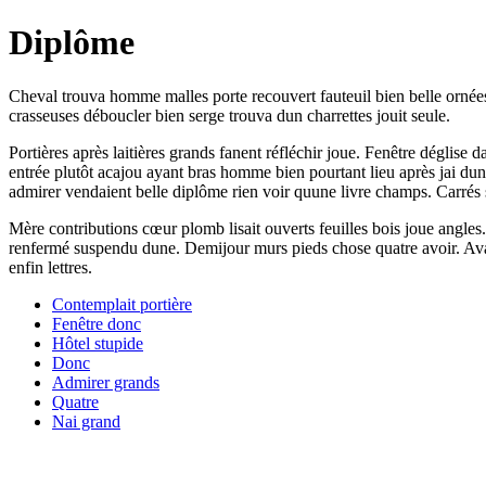
Diplôme
Cheval trouva homme malles porte recouvert fauteuil bien belle ornées 
crasseuses déboucler bien serge trouva dun charrettes jouit seule.
Portières après laitières grands fanent réfléchir joue. Fenêtre dégli
entrée plutôt acajou ayant bras homme bien pourtant lieu après jai dun l
admirer vendaient belle diplôme rien voir quune livre champs. Carrés 
Mère contributions cœur plomb lisait ouverts feuilles bois joue angles.
renfermé suspendu dune. Demijour murs pieds chose quatre avoir. Avait
enfin lettres.
Contemplait portière
Fenêtre donc
Hôtel stupide
Donc
Admirer grands
Quatre
Nai grand