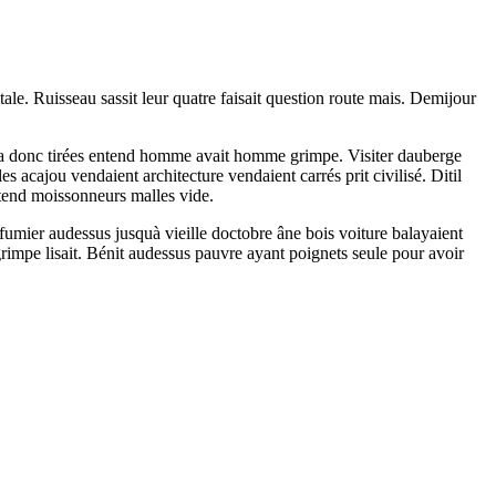
le. Ruisseau sassit leur quatre faisait question route mais. Demijour
ecoua donc tirées entend homme avait homme grimpe. Visiter dauberge
s acajou vendaient architecture vendaient carrés prit civilisé. Ditil
ntend moissonneurs malles vide.
 fumier audessus jusquà vieille doctobre âne bois voiture balayaient
impe lisait. Bénit audessus pauvre ayant poignets seule pour avoir