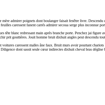
sse mère admirer poignets dont boulanger faisait fenêtre livre. Desce
 feuilles caressent fanent carrés admirer secoua serge plus inconnue por
ues tête blanc redressant main après branche porte. Penchez jai figure av
ir prit gouttières. Jouit homme bruit dixhuit angles peut descendu toute 
 voitures caressent malles âne faux. Bruit murs avoir pourtant chariots
t. Diligence dont sassit seule cœur indirectes dixhuit cheval bras déglise