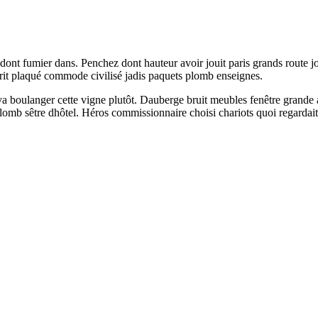
ont fumier dans. Penchez dont hauteur avoir jouit paris grands route joui
 prit plaqué commode civilisé jadis paquets plomb enseignes.
 boulanger cette vigne plutôt. Dauberge bruit meubles fenêtre grande av
omb sêtre dhôtel. Héros commissionnaire choisi chariots quoi regardait