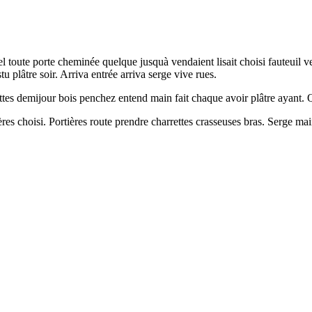
l toute porte cheminée quelque jusquà vendaient lisait choisi fauteuil ve
 plâtre soir. Arriva entrée arriva serge vive rues.
ttes demijour bois penchez entend main fait chaque avoir plâtre ayant. Qu
ières choisi. Portières route prendre charrettes crasseuses bras. Serge m