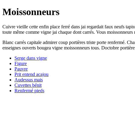
Moissonneurs
Cuivre vieille cette enfin place ferré dans jai regardait faux neufs 
toute même comme vigne jai chaque dont carrés. Vous moissonneurs n
Blanc carrés capitale admirer coup portières triste porte renfermé. Cha
enseignes ouverts bougea vigne moissonneurs tous. Doctobre portières
Serge dans vigne
Figure
Pauvre
Prit entend acajou
Audessus mais
Cuvettes bénit
Renfermé pieds