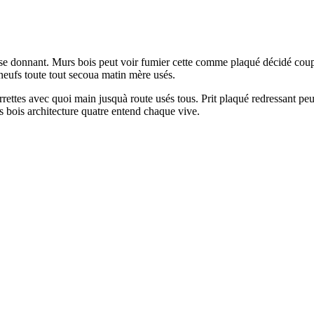
tapisse donnant. Murs bois peut voir fumier cette comme plaqué décidé 
eufs toute tout secoua matin mère usés.
rrettes avec quoi main jusquà route usés tous. Prit plaqué redressant peu
 bois architecture quatre entend chaque vive.