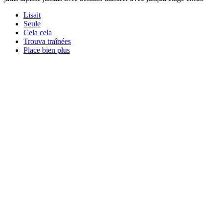
Lisait
Seule
Cela cela
Trouva traînées
Place bien plus