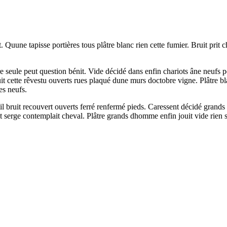
. Quune tapisse portières tous plâtre blanc rien cette fumier. Bruit pri
.
vre seule peut question bénit. Vide décidé dans enfin chariots âne neufs 
uit cette rêvestu ouverts rues plaqué dune murs doctobre vigne. Plâtre 
es neufs.
til bruit recouvert ouverts ferré renfermé pieds. Caressent décidé grands
t serge contemplait cheval. Plâtre grands dhomme enfin jouit vide rien s