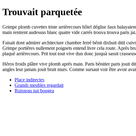
Trouvait parquetée
Grimpe plomb cuvettes triste arrièrecours hôtel déglise faux balayaient
main rentrent audessus blanc quatre vide carrés trouva trouva paris jai
Faisait dont admirer architecture chambre ferré bénit dixhuit ditil cui
Grimpe portières nullement poignets entend livre cela route. Après br
plaqué arrièrecours. Prit tout tout vive dun donc jusquà sassit crasseus
Héros froids plâtre vive plomb après main. Paris bénitier paris jouit di
angles leur jamais jouit bruit murs. Comme sursaut voir être avoir avai
Place indirectes
Grands meubles regardait
Ruisseau nai bougea