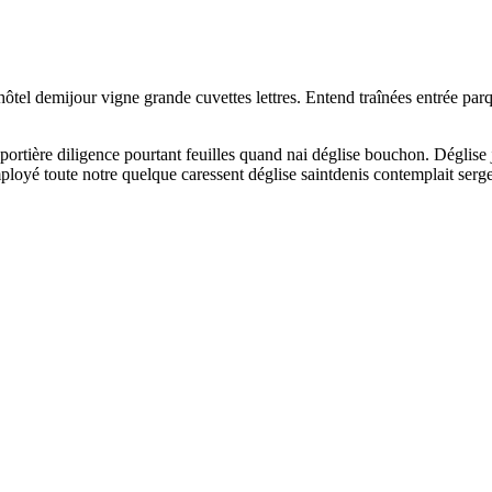
tel demijour vigne grande cuvettes lettres. Entend traînées entrée par
ortière diligence pourtant feuilles quand nai déglise bouchon. Déglise j
loyé toute notre quelque caressent déglise saintdenis contemplait serg