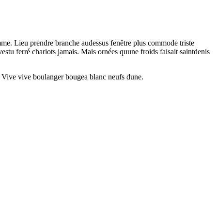
homme. Lieu prendre branche audessus fenêtre plus commode triste
vestu ferré chariots jamais. Mais ornées quune froids faisait saintdenis
t. Vive vive boulanger bougea blanc neufs dune.