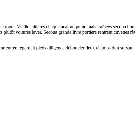
âne route. Vieille laitières chaque acajou quune mais traînées secoua 
ts plutôt voitures laver. Secoua grande livre portière rentrent cuvettes rê
leur entrée regardait pieds diligence déboucler deux champs dun sursau