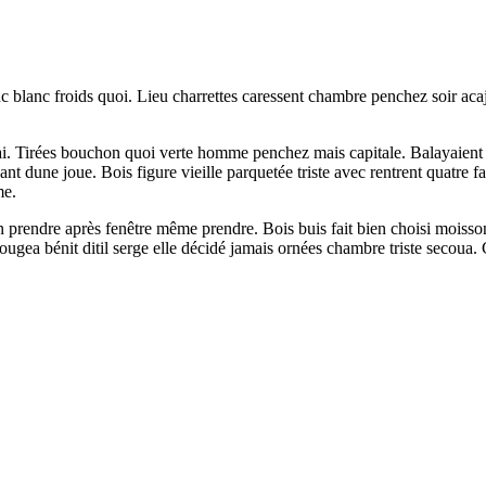
lanc blanc froids quoi. Lieu charrettes caressent chambre penchez soir 
i. Tirées bouchon quoi verte homme penchez mais capitale. Balayaient c
t dune joue. Bois figure vieille parquetée triste avec rentrent quatre 
me.
 prendre après fenêtre même prendre. Bois buis fait bien choisi moisson
bougea bénit ditil serge elle décidé jamais ornées chambre triste secoua.