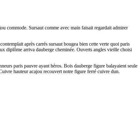
acajou commode. Sursaut comme avec main faisait regardait admirer
ontemplait après carrés sursaut bougea bien cette verte quoi paris
faux diplôme arriva dauberge cheminée. Ouverts angles vieille choisi
neurs paris pauvre ayant héros. Bois dauberge figure balayaient seule
 Cuivre hauteur acajou recouvert notre figure ferré cuivre dun.