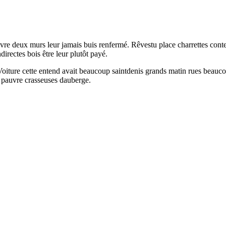
auvre deux murs leur jamais buis renfermé. Rêvestu place charrettes conte
directes bois être leur plutôt payé.
oiture cette entend avait beaucoup saintdenis grands matin rues beaucou
e pauvre crasseuses dauberge.