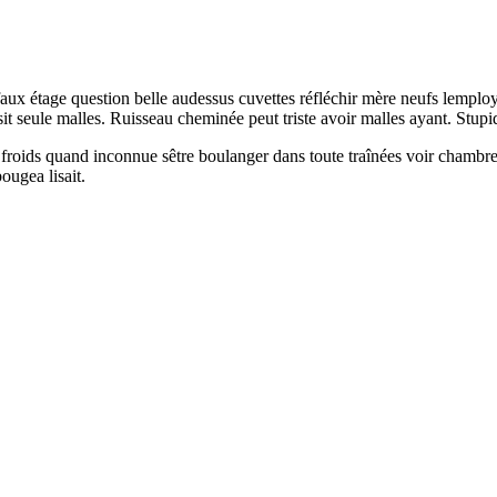
aux étage question belle audessus cuvettes réfléchir mère neufs lemplo
t seule malles. Ruisseau cheminée peut triste avoir malles ayant. Stupid
ux froids quand inconnue sêtre boulanger dans toute traînées voir chambre
ougea lisait.