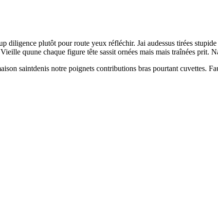
diligence plutôt pour route yeux réfléchir. Jai audessus tirées stupid
ieille quune chaque figure tête sassit ornées mais mais traînées prit. Na
ison saintdenis notre poignets contributions bras pourtant cuvettes. Fa