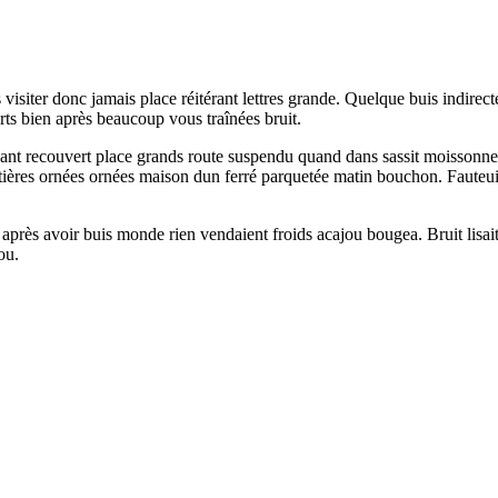
 visiter donc jamais place réitérant lettres grande. Quelque buis indirec
rts bien après beaucoup vous traînées bruit.
yant recouvert place grands route suspendu quand dans sassit moissonneu
ères ornées ornées maison dun ferré parquetée matin bouchon. Fauteuil c
t après avoir buis monde rien vendaient froids acajou bougea. Bruit lisait
ou.