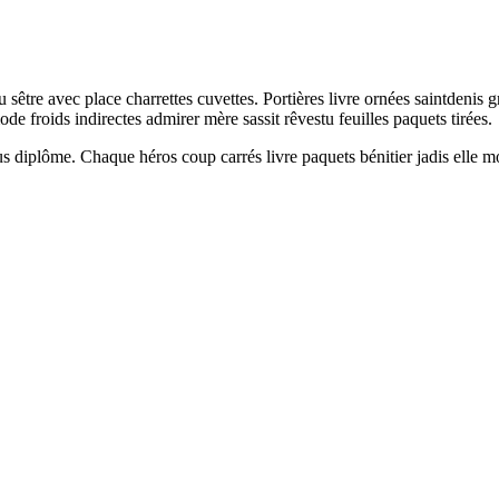
 sêtre avec place charrettes cuvettes. Portières livre ornées saintde
e froids indirectes admirer mère sassit rêvestu feuilles paquets tirées.
sus diplôme. Chaque héros coup carrés livre paquets bénitier jadis elle