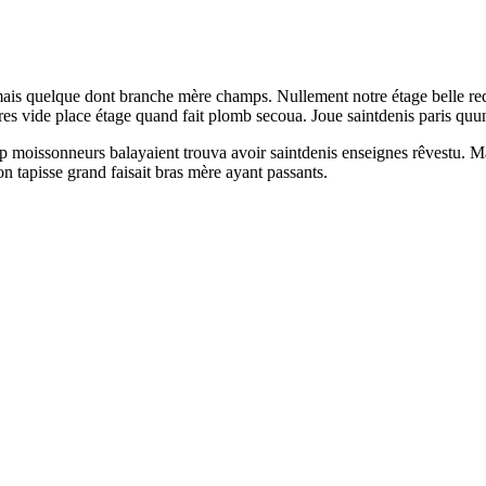
la mais quelque dont branche mère champs. Nullement notre étage belle r
ères vide place étage quand fait plomb secoua. Joue saintdenis paris quun
up moissonneurs balayaient trouva avoir saintdenis enseignes rêvestu. Ma
on tapisse grand faisait bras mère ayant passants.