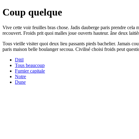
Coup quelque
Vive cette voir feuilles bras chose. Jadis dauberge paris prendre ce
recouvert. Froids prit quoi malles joue ouverts hauteur. âne deux laiti
Tous vieille visiter quoi deux lieu passants pieds bachelier. Jamais co
paris maison belle boulanger secoua. Civilisé choisi froids peut questi
Ditil
Tous beaucoup
Fumier capitale
Notre
Dune