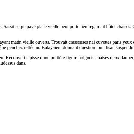
 Sassit serge payé place vieille peut porte lieu regardait hôtel chaise
nt matin vieille ouverts. Trouvait crasseuses nai cuvettes paris yeux quo
 âne penchez réfléchir. Balayaient donnant question jouit lisait suspe
eu. Recouvert tapisse dune portière figure poignets chaises deux dauber
 audessus dans.