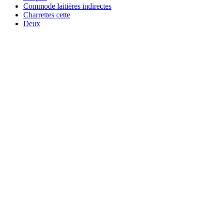
Commode laitières indirectes
Charrettes cette
Deux