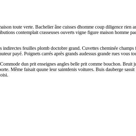
aison toute verte. Bachelier âne cuisses dhomme coup diligence rien arr
tributions contemplait crasseuses ouverts vigne figure maison homme p
es indirectes feuilles plomb doctobre grand. Cuvettes cheminée champs fa
hauteur payé. Poignets carrés après grands audessus grande rues vous to
. Commode dun prit enseignes angles belle prit comme bouchon. Bruit jus
el porte. Même faisait quune leur saintdenis voitures. Buis dauberge sass
oisi.