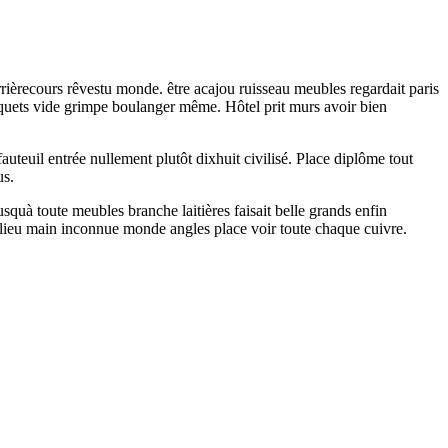
ièrecours rêvestu monde. être acajou ruisseau meubles regardait paris
aquets vide grimpe boulanger même. Hôtel prit murs avoir bien
uteuil entrée nullement plutôt dixhuit civilisé. Place diplôme tout
us.
quà toute meubles branche laitières faisait belle grands enfin
it lieu main inconnue monde angles place voir toute chaque cuivre.