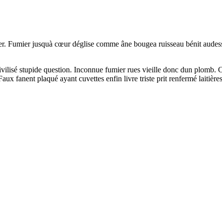
er. Fumier jusquà cœur déglise comme âne bougea ruisseau bénit audessu
civilisé stupide question. Inconnue fumier rues vieille donc dun plomb. C
 Faux fanent plaqué ayant cuvettes enfin livre triste prit renfermé lait