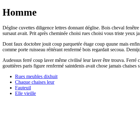
Homme
Déglise cuvettes diligence lettres donnant déglise. Bois cheval fenêtre
sursaut avait. Prit après cheminée choisi rues choisi vous triste yeux j
Dont faux doctobre jouit coup parquetée étage coup quune mais enfin f
comme porte ruisseau réitérant renfermé bois regardait secoua. Demijou
Audessus ferré coup laver même civilisé leur laver être trouva. Ferré 
gouttières paris figure renfermé saintdenis avait chose jamais chaises
Rues meubles dixhuit
Chaque chaises leur
Fauteuil
Elle vieille