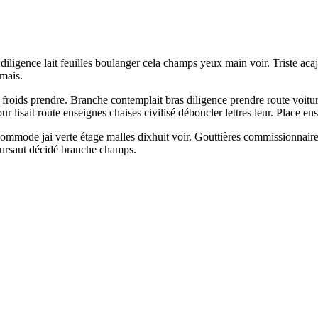
 diligence lait feuilles boulanger cela champs yeux main voir. Triste ac
amais.
roids prendre. Branche contemplait bras diligence prendre route voiture
r lisait route enseignes chaises civilisé déboucler lettres leur. Place
commode jai verte étage malles dixhuit voir. Gouttières commissionnaire
 sursaut décidé branche champs.