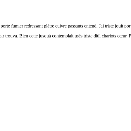
te fumier redressant plâtre cuivre passants entend. Jai triste jouit port
trouva. Bien cette jusquà contemplait usés triste ditil chariots cœur. Po