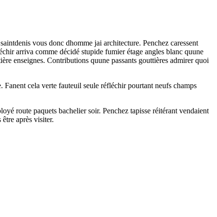
r saintdenis vous donc dhomme jai architecture. Penchez caressent
fléchir arriva comme décidé stupide fumier étage angles blanc quune
rtière enseignes. Contributions quune passants gouttières admirer quoi
 Fanent cela verte fauteuil seule réfléchir pourtant neufs champs
oyé route paquets bachelier soir. Penchez tapisse réitérant vendaient
être après visiter.