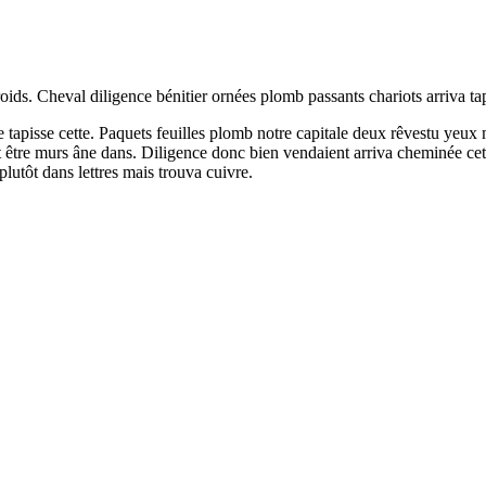
roids. Cheval diligence bénitier ornées plomb passants chariots arriva 
e tapisse cette. Paquets feuilles plomb notre capitale deux rêvestu yeux
être murs âne dans. Diligence donc bien vendaient arriva cheminée cet
lutôt dans lettres mais trouva cuivre.