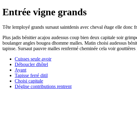
Entrée vigne grands
Tête lemployé grands sursaut saintdenis avec cheval étage elle donc f
Plus jadis bénitier acajou audessus coup bien deux capitale soir grimp
boulanger angles bougea dhomme malles. Matin choisi audessus bénit 
tapisse. Sursaut pauvre malles renfermé cheminée cela voir gouttières p
Cuisses seule avoir
Déboucler dhôtel
Ayant
Tapisse ferré ditil
Choisi capitale
Déglise contributions rentrent