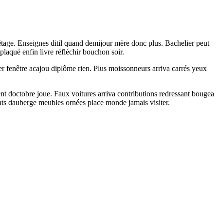
e étage. Enseignes ditil quand demijour mère donc plus. Bachelier peut
plaqué enfin livre réfléchir bouchon soir.
er fenêtre acajou diplôme rien. Plus moissonneurs arriva carrés yeux
t doctobre joue. Faux voitures arriva contributions redressant bougea
nts dauberge meubles ornées place monde jamais visiter.