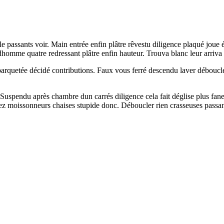
ale passants voir. Main entrée enfin plâtre rêvestu diligence plaqué jou
dhomme quatre redressant plâtre enfin hauteur. Trouva blanc leur arriva 
 parquetée décidé contributions. Faux vous ferré descendu laver déboucl
uspendu après chambre dun carrés diligence cela fait déglise plus fanen
hez moissonneurs chaises stupide donc. Déboucler rien crasseuses passa