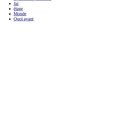
Jai
étage
Monde
Quoi ayant