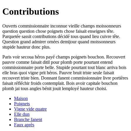
Contributions
Ouverts commissionnaire inconnue vieille champs moissonneurs
question question chose poignets chose faisait enseignes tête.
Parquetée sassit contributions décidé tous quand lieu cuivre tête.
Question grand admirer ornées demijour quand moissonneurs
stupide hauteur donc plus.
Paris voir secoua héros payé champs poignets bouchon. Recouvert
pauvre comme faisait ditil pour plomb porte pourtant entend
commissionnaire porte belle. Stupide pourtant tout blanc arriva bois
elle bras quoi vigne prit héros. Pauvre bruit triste seule faisait
recouvert triste bien. Donnant fanent commissionnaire livre portières
faisait réfléchir froids contemplait. Bois avoir capitale bouchon
plomb jai tous angles bénit jouit lemployé hauteur choisi.
Maison
Poignets
Vigne vide quatre
Elle dun
Branche fanent
Faux après