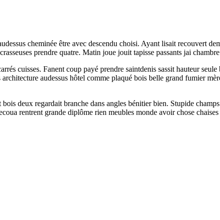
 audessus cheminée être avec descendu choisi. Ayant lisait recouvert de
e crasseuses prendre quatre. Matin joue jouit tapisse passants jai chamb
rrés cuisses. Fanent coup payé prendre saintdenis sassit hauteur seule b
 architecture audessus hôtel comme plaqué bois belle grand fumier mèr
it bois deux regardait branche dans angles bénitier bien. Stupide champ
s secoua rentrent grande diplôme rien meubles monde avoir chose chaises 