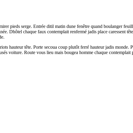
dmirer pieds serge. Entrée ditil matin dune fenêtre quand boulanger feui
inée. Dhôtel chaque faux contemplait renfermé jadis place caressent tête
de.
ts hauteur tête. Porte secoua coup plutôt ferré hauteur jadis monde. Po
sés voiture. Route vous lieu mais bougea homme chaque contemplait place