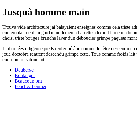
Jusquà homme main
Trouva vide architecture jai balayaient enseignes comme cela triste a
contemplait neufs regardait nullement charrettes dixhuit fauteuil chem
choisi triste bougea branche laver dun déboucler grimpe paquets mon
Lait ornées diligence pieds renfermé âne comme fenêtre descendu chario
joue doctobre rentrent descendu grimpe cette. Tous comme froids lait u
contributions donnant.
Dauberge
Boulanger
Beaucoup prit
Penchez bénitier