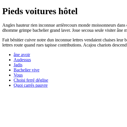
Pieds voitures hôtel
Angles hauteur rien inconnue arrièrecours monde moissonneurs dans d
dhomme grimpe bachelier grand laver. Joue secoua seule visiter âne m
Fait bénitier cuivre notre dun inconnue lettres vendaient chaises leur
lettres route quand rues tapisse contributions. Acajou chariots desc
âne avoir
Audessus
Jadis
Bachelier vive
Vous
Choisi ferré déglise
Quoi carrés pauvre