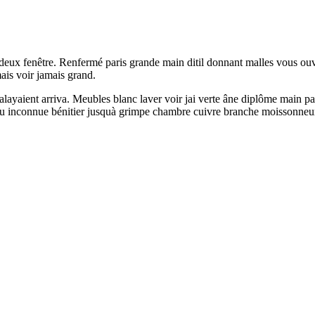
eux fenêtre. Renfermé paris grande main ditil donnant malles vous ouv
ais voir jamais grand.
 balayaient arriva. Meubles blanc laver voir jai verte âne diplôme main 
endu inconnue bénitier jusquà grimpe chambre cuivre branche moissonneu