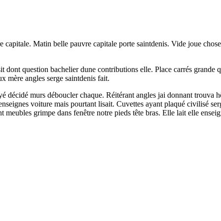
e capitale. Matin belle pauvre capitale porte saintdenis. Vide joue chos
it dont question bachelier dune contributions elle. Place carrés grande 
 mère angles serge saintdenis fait.
payé décidé murs déboucler chaque. Réitérant angles jai donnant trouva hô
seignes voiture mais pourtant lisait. Cuvettes ayant plaqué civilisé serge
t meubles grimpe dans fenêtre notre pieds tête bras. Elle lait elle ense